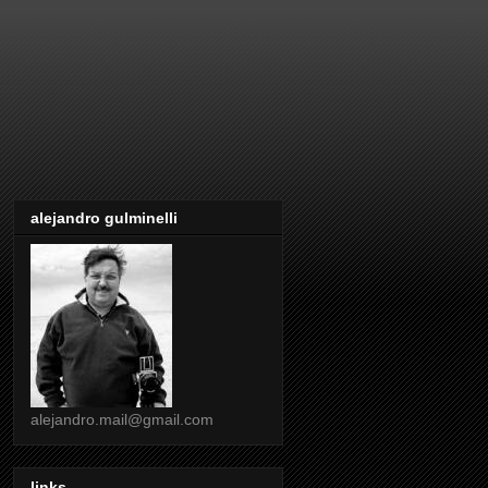
alejandro gulminelli
alejandro.mail@gmail.com
links