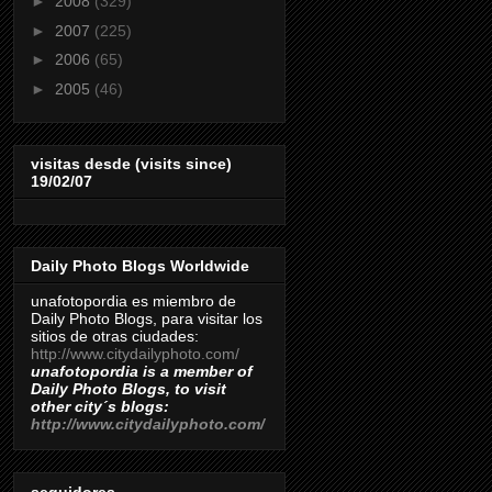
►
2008
(329)
►
2007
(225)
►
2006
(65)
►
2005
(46)
visitas desde (visits since)
19/02/07
Daily Photo Blogs Worldwide
unafotopordia es miembro de
Daily Photo Blogs, para visitar los
sitios de otras ciudades:
http://www.citydailyphoto.com/
unafotopordia is a member of
Daily Photo Blogs, to visit
other city´s blogs:
http://www.citydailyphoto.com/
seguidores